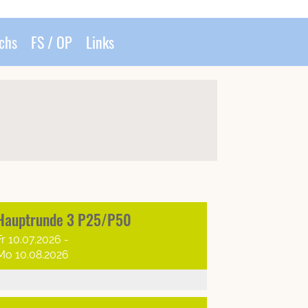
chs
FS / OP
Links
Hauptrunde 3 P25/P50
Fr 10.07.2026 -
Mo 10.08.2026