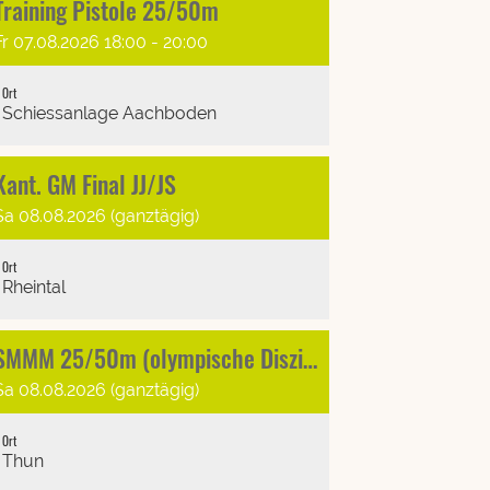
Training Pistole 25/50m
Fr 07.08.2026 18:00 - 20:00
Ort
Schiessanlage Aachboden
Kant. GM Final JJ/JS
Sa 08.08.2026 (ganztägig)
Ort
Rheintal
SMMM 25/50m (olympische Disziplinen)
Sa 08.08.2026 (ganztägig)
Ort
Thun