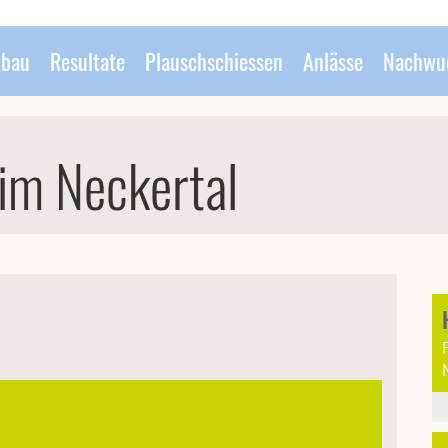
bau
Resultate
Plauschschiessen
Anlässe
Nachwu
im Neckertal