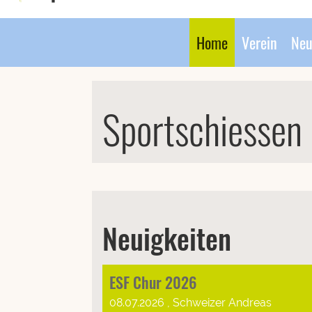
Home
Verein
Neu
Sportschiessen 
Neuigkeiten
ESF Chur 2026
08.07.2026
, Schweizer Andreas