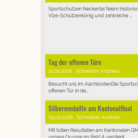
Sportschützen Neckertal feiern histori
Vize-Schützenkönig und zahlreiche ...
Tag der offenen Türe
15.05.2026
, Schweizer Andreas
Besucht uns im AachbodenDie Sportsch
offenen Tür in de...
Silbermedaille am Kantonalfinal
09.05.2026
, Schweizer Andreas
Mit tollen Resultaten am Kantonalen GM 
unsere Gruppe im Feld A verdient...