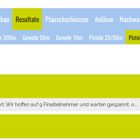
bau
Resultate
Plauschschiessen
Anlässe
Nachwu
r 300m
Gewehr 50m
Gewehr 10m
Pistole 25/50m
Pist
. Wir hoffen auf 9 Finalteilnehmer und warten gespannt, o...