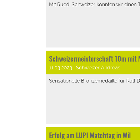
Mit Ruedi Schweizer konnten wir einen T
Schweizermeisterschaft 10m mit 
11.03.2023
, Schweizer Andreas
Sensationelle Bronzemedaille für Rolf D
Erfolg am LUPI Matchtag in Wil