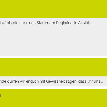
uftpistole nur einen Starter am Regiofinal in Altstätt...
de dürfen wir endlich mit Gewissheit sagen, dass wir uns ...
e