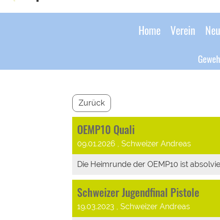
Home
Verein
Neu
Geweh
Zurück
OEMP10 Quali
09.01.2026
, Schweizer Andreas
Die Heimrunde der OEMP10 ist absolviert
Schweizer Jugendfinal Pistole
19.03.2023
, Schweizer Andreas