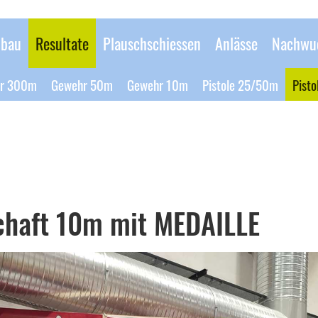
bau
Resultate
Plauschschiessen
Anlässe
Nachwu
r 300m
Gewehr 50m
Gewehr 10m
Pistole 25/50m
Pist
chaft 10m mit MEDAILLE