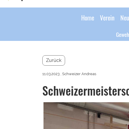
Home
Verein
Neu
Geweh
Zurück
11.03.2023
, Schweizer Andreas
Schweizermeisters