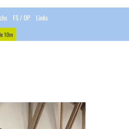
chs
FS / OP
Links
ole 10m